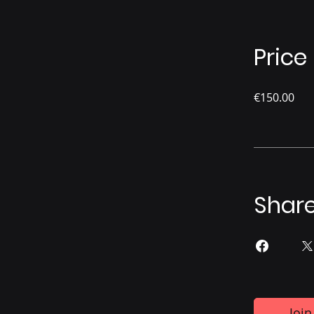
Price
€150.00
Shar
Join