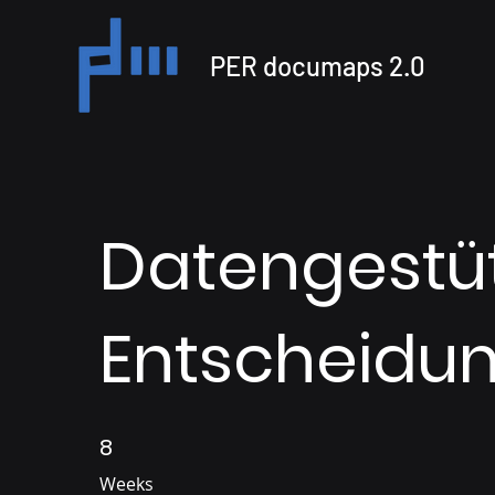
PER documaps 2.0
Datengestü
Entscheidu
8
8 Weeks
Weeks