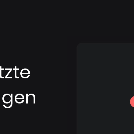
tzte
ngen